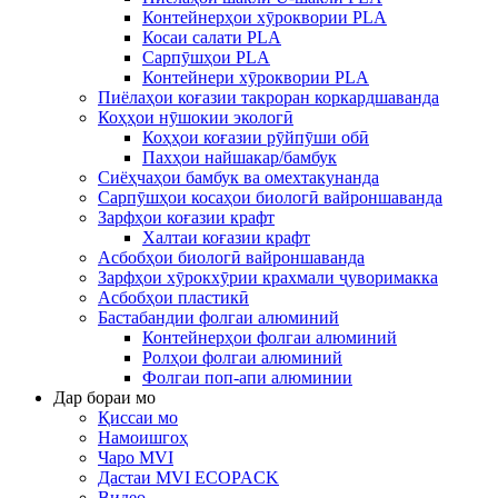
Контейнерҳои хӯроквории PLA
Косаи салати PLA
Сарпӯшҳои PLA
Контейнери хӯроквории PLA
Пиёлаҳои коғазии такроран коркардшаванда
Коҳҳои нӯшокии экологӣ
Коҳҳои коғазии рӯйпӯши обӣ
Пахҳои найшакар/бамбук
Сиёҳчаҳои бамбук ва омехтакунанда
Сарпӯшҳои косаҳои биологӣ вайроншаванда
Зарфҳои коғазии крафт
Халтаи коғазии крафт
Асбобҳои биологӣ вайроншаванда
Зарфҳои хӯрокхӯрии крахмали ҷуворимакка
Асбобҳои пластикӣ
Бастабандии фолгаи алюминий
Контейнерҳои фолгаи алюминий
Ролҳои фолгаи алюминий
Фолгаи поп-апи алюминии
Дар бораи мо
Қиссаи мо
Намоишгоҳ
Чаро MVI
Дастаи MVI ECOPACK
Видео