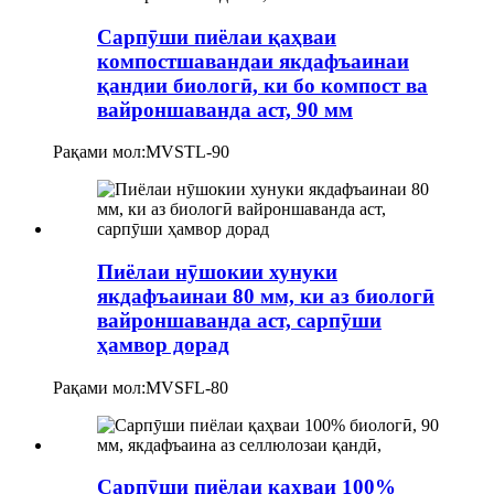
Сарпӯши пиёлаи қаҳваи
компостшавандаи якдафъаинаи
қандии биологӣ, ки бо компост ва
вайроншаванда аст, 90 мм
Рақами мол:
MVSTL-90
Пиёлаи нӯшокии хунуки
якдафъаинаи 80 мм, ки аз биологӣ
вайроншаванда аст, сарпӯши
ҳамвор дорад
Рақами мол:
MVSFL-80
Сарпӯши пиёлаи қаҳваи 100%