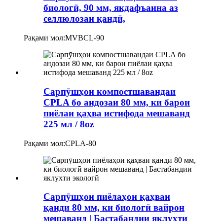
биологӣ, 90 мм, якдафъаина аз
селлюлозаи қандӣ,
Рақами мол:
MVBCL-90
Сарпӯшҳои компостшавандаи
CPLA бо андозаи 80 мм, ки барои
пиёлаи қаҳва истифода мешаванд
225 мл / 8oz
Рақами мол:
CPLA-80
Сарпӯшҳои пиёлаҳои қаҳваи
қанди 80 мм, ки биологӣ вайрон
мешаванд | Бастабандии яклухти