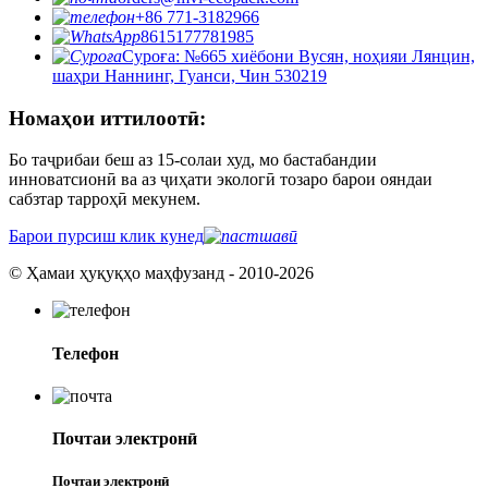
+86 771-3182966
8615177781985
Суроға: №665 хиёбони Вусян, ноҳияи Лянцин,
шаҳри Наннинг, Гуанси, Чин 530219
Номаҳои иттилоотӣ:
Бо таҷрибаи беш аз 15-солаи худ, мо бастабандии
инноватсионӣ ва аз ҷиҳати экологӣ тозаро барои ояндаи
сабзтар тарроҳӣ мекунем.
Барои пурсиш клик кунед
© Ҳамаи ҳуқуқҳо маҳфузанд - 2010-2026
Телефон
Почтаи электронӣ
Почтаи электронӣ