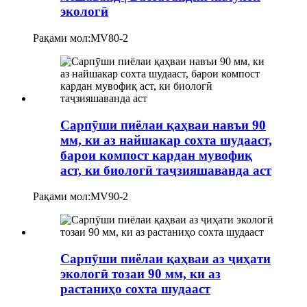
экологӣ
Рақами мол:
MV80-2
Сарпӯши пиёлаи қаҳваи навъи 90
мм, ки аз найшакар сохта шудааст,
барои компост кардан мувофиқ
аст, ки биологӣ таҷзияшаванда аст
Рақами мол:
MV90-2
Сарпӯши пиёлаи қаҳваи аз ҷиҳати
экологӣ тозаи 90 мм, ки аз
растаниҳо сохта шудааст