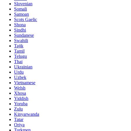
Slovenian
Somali
Samoan
Scots Gaelic
Shona
Sindhi
Sundanese
Swahili
Tajik
Tamil
Telugu
Thai
Ukrainian
Urdu
Uzbek
Vietnamese
Welsh
Xhosa
Yiddish
Yoruba
Zulu
Kinyarwanda
Tatar
Oriya
Turkmen