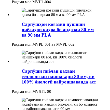
Рақами мол:
MVH1-004
Сарпӯшҳои коғазии пӯшиши
пиёлаҳои қаҳва бо андозаи 80 мм
ва 90 мм PLA
Рақами мол:
MVPL-001 ва MVPL-002
Сарпӯши пиёлаи қаҳваи
селлюлозаи найшакари 80 мм, ки
100% биологӣ вайроншаванда аст
Рақами мол:
MVSTL-80