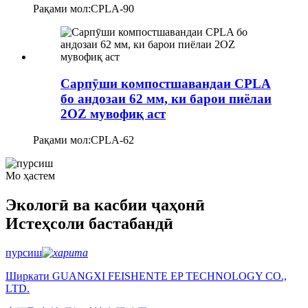
Рақами мол:
CPLA-90
Сарпӯши компостшавандаи CPLA
бо андозаи 62 мм, ки барои пиёлаи
2OZ мувофиқ аст
Рақами мол:
CPLA-62
Мо ҳастем
Экологӣ ва касбии ҷаҳонӣ
Истеҳсоли бастабандӣ
пурсиш
Ширкати GUANGXI FEISHENTE EP TECHNOLOGY CO.,
LTD.