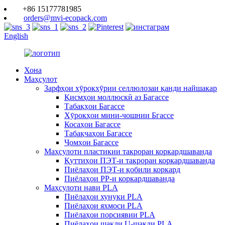
+86 15177781985
orders@mvi-ecopack.com
English
Хона
Маҳсулот
Зарфҳои хӯрокхӯрии селлюлозаи қанди найшакар
Қисмҳои моллюскӣ аз Багассе
Табақҳои Багассе
Хӯрокҳои мини-чошнии Бгассе
Косаҳои Багассе
Табақчаҳои Багассе
Ҷомҳои Багассе
Маҳсулоти пластикии такроран коркардшаванда
Қуттиҳои ПЭТ-и такроран коркардшаванда
Пиёлаҳои ПЭТ-и қобили коркард
Пиёлаҳои PP-и коркардшаванда
Маҳсулоти нави PLA
Пиёлаҳои хунуки PLA
Пиёлаҳои яхмоси PLA
Пиёлаҳои порсиявии PLA
Пиёлаҳои шакли U-шакли PLA