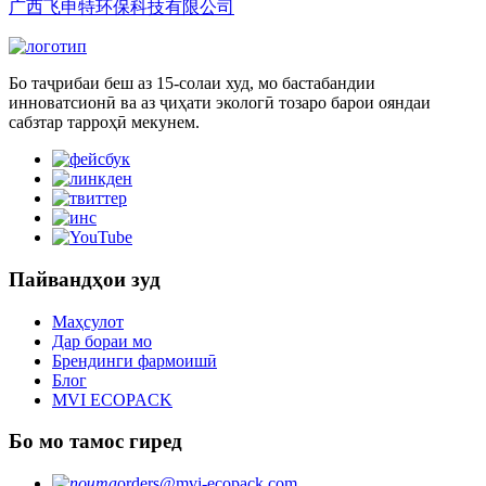
广西飞申特环保科技有限公司
Бо таҷрибаи беш аз 15-солаи худ, мо бастабандии
инноватсионӣ ва аз ҷиҳати экологӣ тозаро барои ояндаи
сабзтар тарроҳӣ мекунем.
Пайвандҳои зуд
Маҳсулот
Дар бораи мо
Брендинги фармоишӣ
Блог
MVI ECOPACK
Бо мо тамос гиред
orders@mvi-ecopack.com