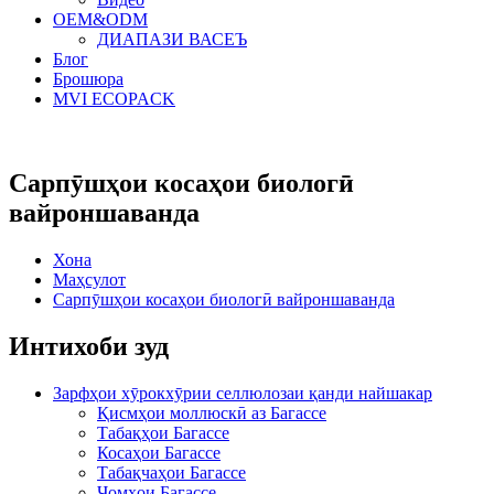
OEM&ODM
ДИАПАЗИ ВАСЕЪ
Блог
Брошюра
MVI ECOPACK
Сарпӯшҳои косаҳои биологӣ
вайроншаванда
Хона
Маҳсулот
Сарпӯшҳои косаҳои биологӣ вайроншаванда
Интихоби зуд
Зарфҳои хӯрокхӯрии селлюлозаи қанди найшакар
Қисмҳои моллюскӣ аз Багассе
Табақҳои Багассе
Косаҳои Багассе
Табақчаҳои Багассе
Ҷомҳои Багассе