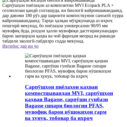
Сарпӯшҳои пиёлаҳои аз композитии MVI Ecopack PLA +
селлюлозаи қандӣ сохташуда, ки биологӣ вайроншавандаанд,
дар давоми 180 рӯз дар шароити компосткунии саноатӣ пурра
вайроншавандаанд. Тарҳи ҳалқаи мӯҳркунанда аз ихроҷ
пешгирӣ мекунад, бо пиёлаҳои универсалии 90/95 мм
мувофиқ буда, роҳҳои ҳалли мувофиқи дастгирикунандаро
барои занҷирҳои қаҳва ва чой фароҳам меорад ва раванди
табдили экологӣ-табдилро содда мекунад.
Иқтибос дар ин ҷо
Сарпӯшҳои пиёлаҳои қаҳваи
компостшавандаи MVI, сарпӯшҳои
қаҳваи Bagasse, сарпӯши гунбази
Bagasse сипари биологии PFAS,
мувофиқ барои нӯшокиҳои гарм
ва хунук, тобовар ба ихроҷ