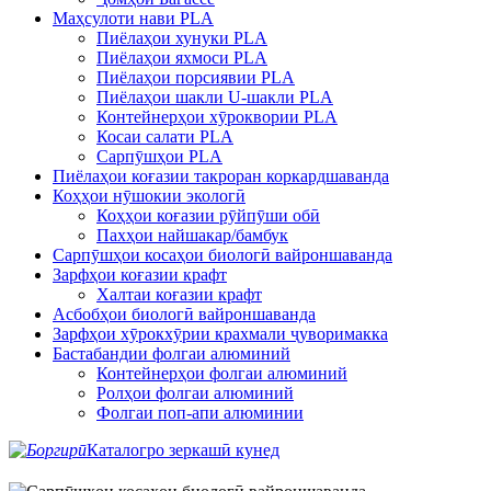
Маҳсулоти нави PLA
Пиёлаҳои хунуки PLA
Пиёлаҳои яхмоси PLA
Пиёлаҳои порсиявии PLA
Пиёлаҳои шакли U-шакли PLA
Контейнерҳои хӯроквории PLA
Косаи салати PLA
Сарпӯшҳои PLA
Пиёлаҳои коғазии такроран коркардшаванда
Коҳҳои нӯшокии экологӣ
Коҳҳои коғазии рӯйпӯши обӣ
Пахҳои найшакар/бамбук
Сарпӯшҳои косаҳои биологӣ вайроншаванда
Зарфҳои коғазии крафт
Халтаи коғазии крафт
Асбобҳои биологӣ вайроншаванда
Зарфҳои хӯрокхӯрии крахмали ҷуворимакка
Бастабандии фолгаи алюминий
Контейнерҳои фолгаи алюминий
Ролҳои фолгаи алюминий
Фолгаи поп-апи алюминии
Каталогро зеркашӣ кунед